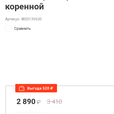
коренной
Артикул:
482013V630
Сравнить
Выгода 520 ₽
2 890
3 410
₽