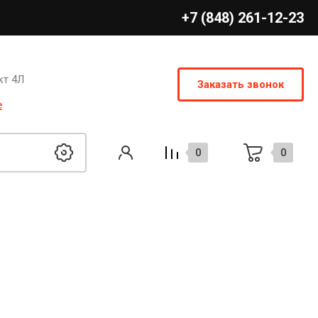
+7 (848) 261-12-23
кт 4Л
Заказать звонок
е
0
0