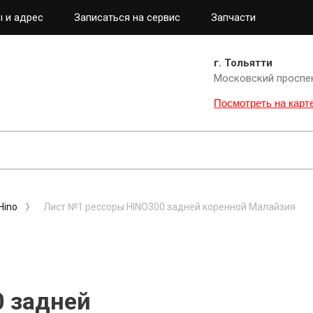
 и адрес
Записаться на сервис
Запчасти
г. Тольятти
Московский проспе
Посмотреть на карт
Hino
Лист №1 рессоры HINO300 задней коренной Малайзия
 задней