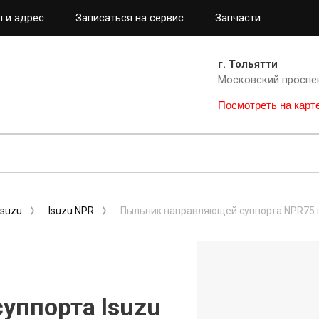
 и адрес
Записаться на сервис
Запчасти
г. Тольятти
Московский проспе
Посмотреть на карт
Isuzu
Isuzu NPR
Пыльник направляющей суппорта NPR75 
уппорта Isuzu