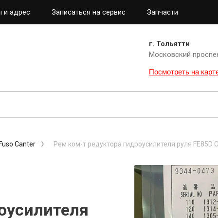
 и адрес
Записаться на сервис
Запчасти
г. Тольятти
Московский проспе
Посмотреть на карт
Fuso Canter
Рем ком-т редуктора гидроусилителя руля FE85D 
роусилителя